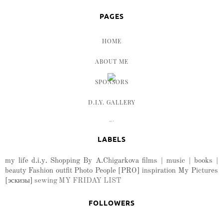
PAGES
HOME
ABOUT ME
SPONSORS
D.I.Y. GALLERY
LABELS
my life
d.i.y.
Shopping
By A.Chigarkova
films | music | books |
beauty
Fashion
outfit
Photo
People
[PRO]
inspiration
My Pictures
[эскизы]
sewing
MY FRIDAY LIST
FOLLOWERS