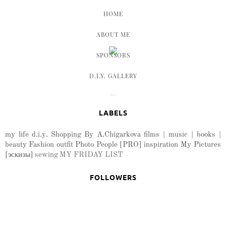
HOME
ABOUT ME
SPONSORS
D.I.Y. GALLERY
LABELS
my life
d.i.y.
Shopping
By A.Chigarkova
films | music | books |
beauty
Fashion
outfit
Photo
People
[PRO]
inspiration
My Pictures
[эскизы]
sewing
MY FRIDAY LIST
FOLLOWERS