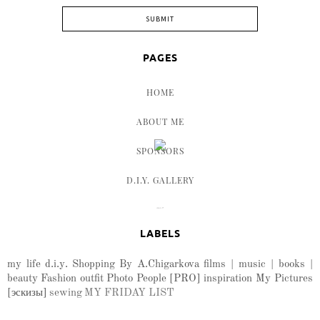
PAGES
HOME
ABOUT ME
SPONSORS
D.I.Y. GALLERY
LABELS
my life
d.i.y.
Shopping
By A.Chigarkova
films | music | books |
beauty
Fashion
outfit
Photo
People
[PRO]
inspiration
My Pictures
[эскизы]
sewing
MY FRIDAY LIST