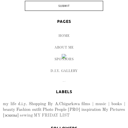
PAGES
HOME
ABOUT ME
SPONSORS
D.I.Y. GALLERY
LABELS
my life
d.i.y.
Shopping
By A.Chigarkova
films | music | books |
beauty
Fashion
outfit
Photo
People
[PRO]
inspiration
My Pictures
[эскизы]
sewing
MY FRIDAY LIST