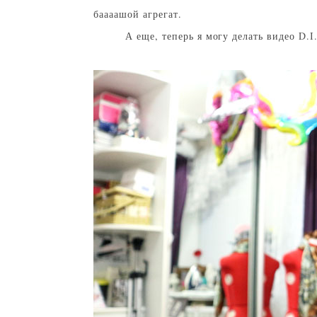
баааашой агрегат.
А еще, теперь я могу делать видео
D.I