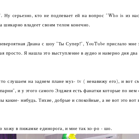
. Ну серьезно, кто не подпевает ей на вопрос "Who is из нас
на шикарно владеет своим телом конечно.
 невероятная Диана с шоу "Ты Супер!", YouTube прислало мне 
ая просто. Я нашла это выступление в аудио и наверно дня два
сто слушаем на заднем плане муз- tv ( ненавижу его), и вот с
парни", и у этого самого Элджея есть фанатки которые по нем 
 какие- нибудь. Тихие, добрые и спокойные, а не вот это вот в
о хожу в пижамке единорога, и мне так хо-ро - шо.