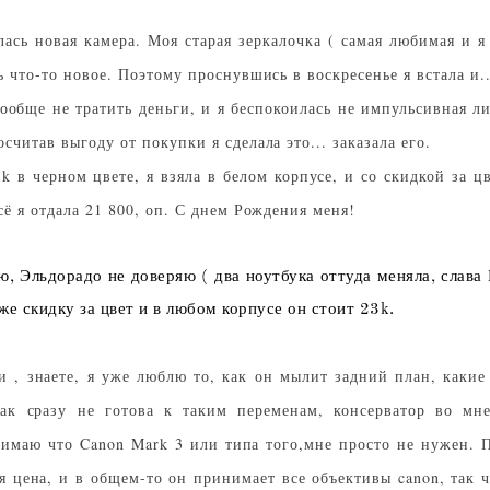
ась новая камера. Моя старая зеркалочка ( самая любимая и я
ь что-то новое. Поэтому проснувшись в воскресенье я встала и..
оообще не тратить деньги, и я беспокоилась не импульсивная ли
считав выгоду от покупки я сделала это... заказала его.
 в черном цвете, я взяла в белом корпусе, и со скидкой за цв
сё я отдала 21 800, оп. С днем Рождения меня!
ю, Эльдорадо не доверяю ( два ноутбука оттуда меняла, слава 
же скидку за цвет и в любом корпусе он стоит 23k.
и , знаете, я уже люблю то, как он мылит задний план, какие 
так сразу не готова к таким переменам, консерватор во м
нимаю что Canon Mark 3 или типа того,мне просто не нужен. П
ая цена, и в общем-то он принимает все объективы canon, так 