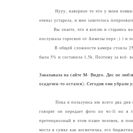
Нууу, наверное то что у меня появил
очень) устарела, и мне захотелось попрооват
Вы знаете, что я коплю и стараюсь в
послушала гороскоп от Анжелы перл ;) ) и по
В общей сложности камера стоила 25k
была 5% и составила 1,5k. Поэтому за всё- в
Заказывала на сайте М- Видео. Днс не любл
осадочек-то остался). Сегодня они убрали у
Пока я пользуюсь им всего два дня 
говорят он передает фото по wi-fi но я 
претенциозный в этом плане человек, и по
места в сумке как косметичка, его бюджетн