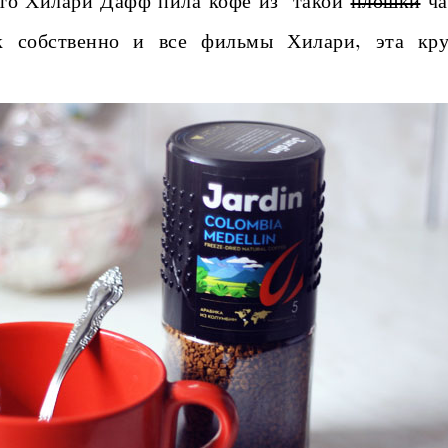
что Хилари Дафф пила кофе из такой
плошки
ча
 собственно и все фильмы Хилари, эта кр