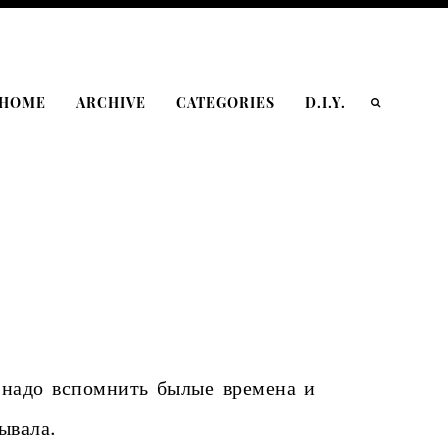
HOME
ARCHIVE
CATEGORIES
D.I.Y.
надо вспомнить былые времена и
зывала.