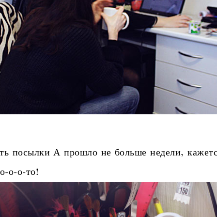
 посылки А прошло не больше недели, кажется.
о-о-о-то!