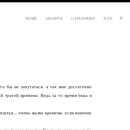
HOME
ARCHIVE
CATEGORIES
D.I.Y.
о бы не запутаться. а так мне достаточно
й тратой времени. Ведь за то время пока я
атья... очень жалко времени. если конечно