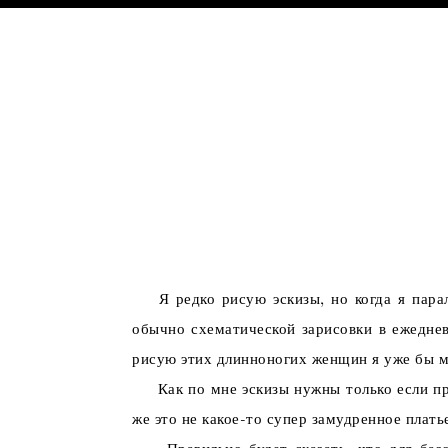
SEW NON STOP
Я редко рисую эскизы, но когда я паралл
обычно схематической зарисовки в ежеднев
рисую этих длинноногих женщин я уже бы мог
Как по мне эскизы нужны только если прод
же это не какое-то супер замудренное плать