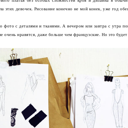
ого платья без особых сложностей кроя и дизайна я обычно
ла этих девочек. Рисование конечно не мой конек, уже год об
то с деталями и тканями. А вечером или завтра с утра пок
е очень нравятся, даже больше чем французские. Но это будет 